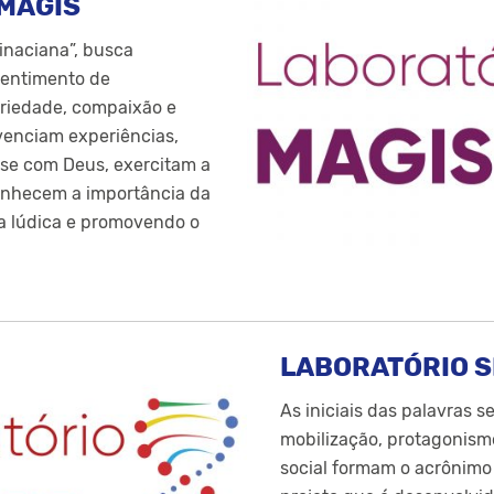
MAGIS
inaciana”, busca
sentimento de
ariedade, compaixão e
ivenciam experiências,
se com Deus, exercitam a
conhecem a importância da
ma lúdica e promovendo o
LABORATÓRIO 
As iniciais das palavras se
mobilização, protagonis
social formam o acrônim