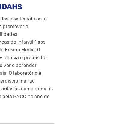
IDAHS
das e sistemáticas, o
o promover o
ilidades
ças do Infantil 1 aos
do Ensino Médio. O
videncia o propósito:
volver e aprender
is. O laboratório é
erdisciplinar ao
s aulas às competências
s pela BNCC no ano de