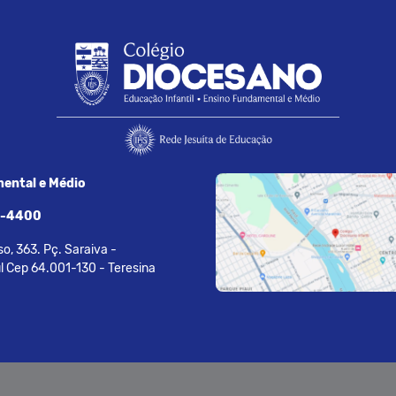
ental e Médio
7-4400
o, 363. Pç. Saraiva -
l Cep 64.001-130 - Teresina