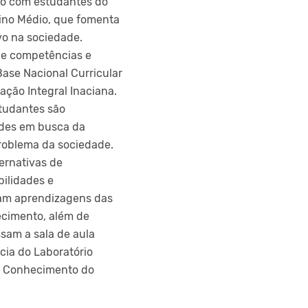
do com estudantes do
nsino Médio, que fomenta
vo na sociedade.
e competências e
Base Nacional Curricular
ção Integral Inaciana.
studantes são
udes em busca da
roblema da sociedade.
ernativas de
bilidades e
am aprendizagens das
ecimento, além de
sam a sala de aula
cia do Laboratório
e Conhecimento do