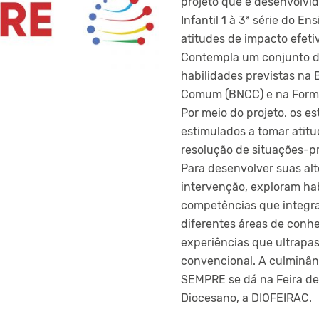
projeto que é desenvolvi
Infantil 1 à 3ª série do E
atitudes de impacto efeti
Contempla um conjunto d
habilidades previstas na 
Comum (BNCC) e na Forma
Por meio do projeto, os e
estimulados a tomar atit
resolução de situações-p
Para desenvolver suas alt
intervenção, exploram ha
competências que integr
diferentes áreas de conh
experiências que ultrapas
convencional. A culminân
SEMPRE se dá na Feira d
Diocesano, a DIOFEIRAC.