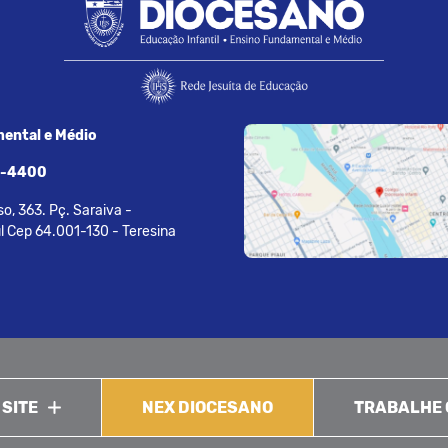
ental e Médio
7-4400
o, 363. Pç. Saraiva -
l Cep 64.001-130 - Teresina
 SITE
NEX DIOCESANO
TRABALHE