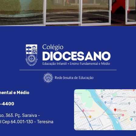
ental e Médio
7-4400
o, 363. Pç. Saraiva -
l Cep 64.001-130 - Teresina