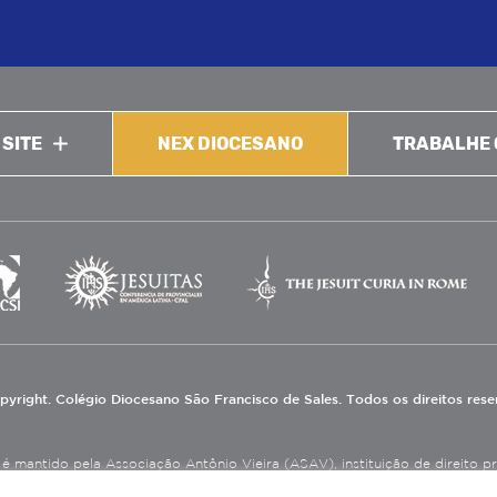
 SITE
NEX DIOCESANO
TRABALHE
pyright. Colégio Diocesano São Francisco de Sales. Todos os direitos res
 mantido pela Associação Antônio Vieira (ASAV), instituição de direito priv
eneficente de Assistência Social (CEBAS), nas áreas de educação e assistênci