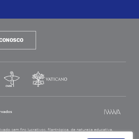
 CONOSCO
ervados
ado sem fins lucrativos, filantrópica, de natureza educativa,
a social.