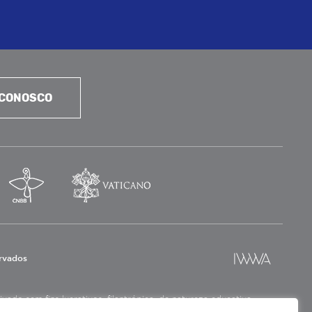
 CONOSCO
ervados
ado sem fins lucrativos, filantrópica, de natureza educativa,
a social.