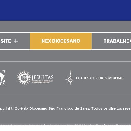
 SITE
NEX DIOCESANO
TRABALHE
pyright. Colégio Diocesano São Francisco de Sales. Todos os direitos res
 mantido pela Associação Antônio Vieira (ASAV), instituição de direito priv
eneficente de Assistência Social (CEBAS), nas áreas de educação e assistênci