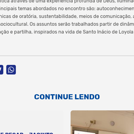
ítica através de uma experiência profunda de Deus, ilumin
incipais temas abordados no encontro são: autoconheciment
cnicas de oratória, sustentabilidade, meios de comunicação,
sociocultural. Os assuntos serão trabalhados partir de din
ação e partilha, inspirados na vida de Santo Inácio de Loyola
CONTINUE LENDO