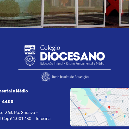
ental e Médio
7-4400
o, 363. Pç. Saraiva -
l Cep 64.001-130 - Teresina