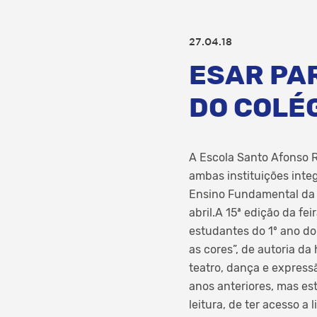
27.04.18
ESAR PAR
DO COLÉ
A Escola Santo Afonso R
ambas instituições inte
Ensino Fundamental da E
abril.A 15ª edição da fe
estudantes do 1º ano d
as cores”, de autoria d
teatro, dança e express
anos anteriores, mas es
leitura, de ter acesso a