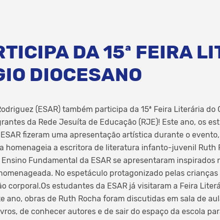
TICIPA DA 15ª FEIRA L
GIO DIOCESANO
odriguez (ESAR) também participa da 15ª Feira Literária do 
grantes da Rede Jesuíta de Educação (RJE)! Este ano, os es
SAR fizeram uma apresentação artística durante o evento, 
ira homenageia a escritora de literatura infanto-juvenil Ruth
o Ensino Fundamental da ESAR se apresentaram inspirados n
a homenageada. No espetáculo protagonizado pelas crianças 
ão corporal.Os estudantes da ESAR já visitaram a Feira Lite
te ano, obras de Ruth Rocha foram discutidas em sala de aul
 livros, de conhecer autores e de sair do espaço da escola p