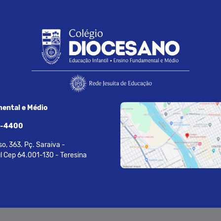
ental e Médio
7-4400
o, 363. Pç. Saraiva -
l Cep 64.001-130 - Teresina