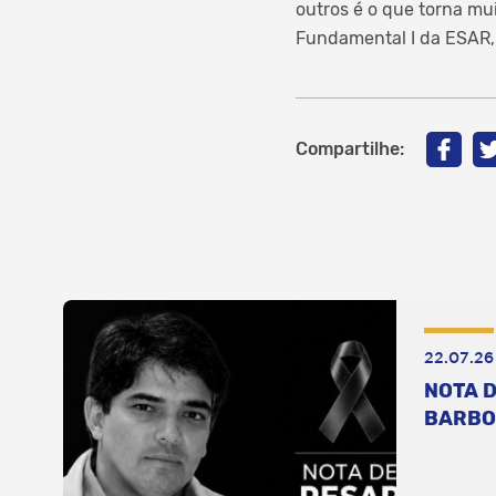
outros é o que torna mu
Fundamental I da ESAR, I
Compartilhe:
22.07.26
NOTA D
BARBO