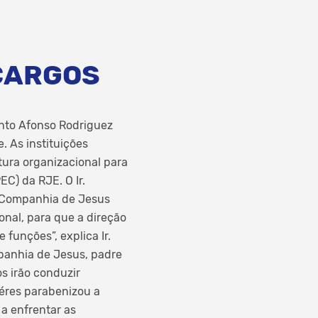
CARGOS
anto Afonso Rodriguez
 As instituições
tura organizacional para
C) da RJE. O Ir.
a Companhia de Jesus
nal, para que a direção
 funções”, explica Ir.
panhia de Jesus, padre
s irão conduzir
éres parabenizou a
a enfrentar as