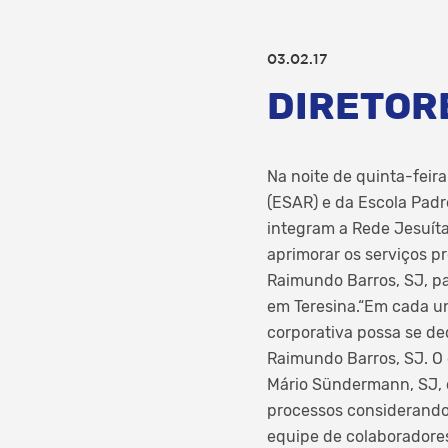
03.02.17
DIRETOR
Na noite de quinta-feir
(ESAR) e da Escola Padr
integram a Rede Jesuíta
aprimorar os serviços p
Raimundo Barros, SJ, p
em Teresina.“Em cada un
corporativa possa se ded
Raimundo Barros, SJ. O
Mário Sündermann, SJ, 
processos considerando
equipe de colaboradores