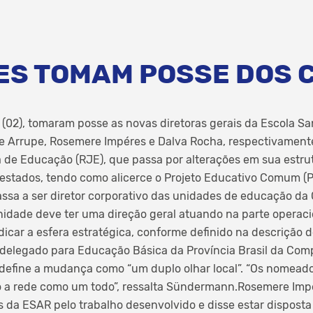
ES TOMAM POSSE DOS 
a (02), tomaram posse as novas diretoras gerais da Escola S
e Arrupe, Rosemere Impéres e Dalva Rocha, respectivamente.
 de Educação (RJE), que passa por alterações em sua estru
restados, tendo como alicerce o Projeto Educativo Comum (PE
assa a ser diretor corporativo das unidades de educação d
idade deve ter uma direção geral atuando na parte operacio
icar a esfera estratégica, conforme definido na descrição de
 delegado para Educação Básica da Província Brasil da Com
define a mudança como “um duplo olhar local”. “Os nomeado
 a rede como um todo”, ressalta Sündermann.Rosemere Imp
 da ESAR pelo trabalho desenvolvido e disse estar disposta 