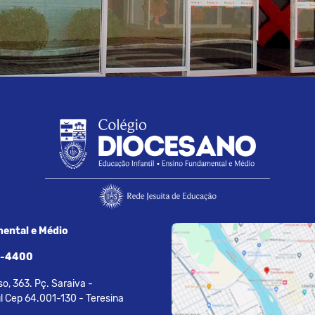
ental e Médio
7-4400
o, 363. Pç. Saraiva -
l Cep 64.001-130 - Teresina