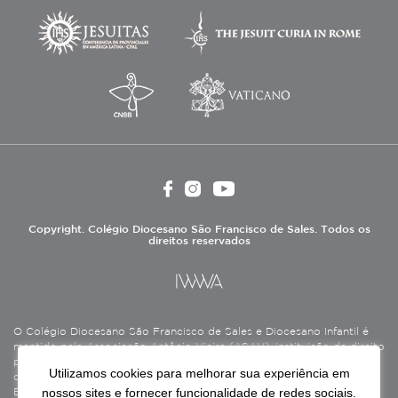
Copyright. Colégio Diocesano São Francisco de Sales. Todos os
direitos reservados
O Colégio Diocesano São Francisco de Sales e Diocesano Infantil é
mantido pela Associação Antônio Vieira (ASAV), instituição de direito
privado sem fins lucrativos, filantrópica, de natureza educativa,
Utilizamos cookies para melhorar sua experiência em
cultural, assistencial e beneficente, certificada como Entidade
nossos sites e fornecer funcionalidade de redes sociais.
Beneficente de Assistência Social (CEBAS), nas áreas de educação e