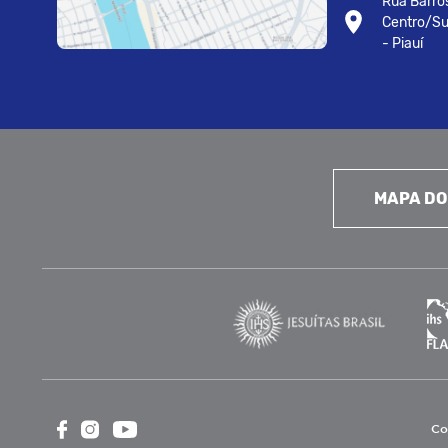
Rua Barros
Centro/Su
- Piauí
MAPA DO
Co