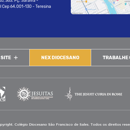
o, 363. Pç. Saraiva -
l Cep 64.001-130 - Teresina
 SITE
NEX DIOCESANO
TRABALHE
pyright. Colégio Diocesano São Francisco de Sales. Todos os direitos res