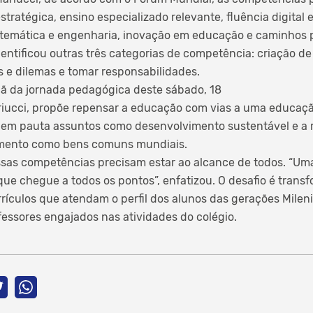
estratégica, ensino especializado relevante, fluência digital
matemática e engenharia, inovação em educação e caminhos
entificou outras três categorias de competência: criação de
s e dilemas e tomar responsabilidades.
ã da jornada pedagógica deste sábado, 18
iucci, propõe repensar a educação com vias a uma educaç
m em pauta assuntos como desenvolvimento sustentável e a 
mento como bens comuns mundiais.
essas competências precisam estar ao alcance de todos. “U
que chegue a todos os pontos”, enfatizou. O desafio é transf
ículos que atendam o perfil dos alunos das gerações Milenia
fessores engajados nas atividades do colégio.