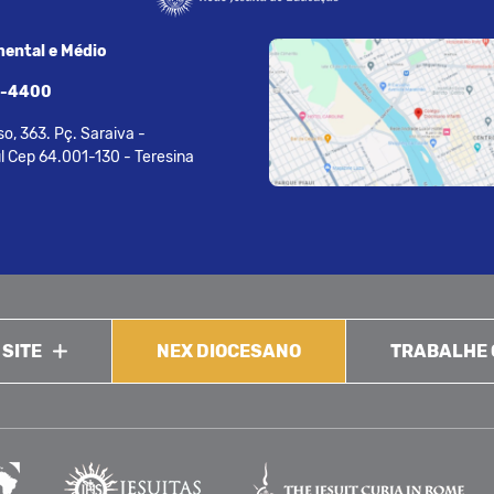
ental e Médio
7-4400
o, 363. Pç. Saraiva -
l Cep 64.001-130 - Teresina
 SITE
NEX DIOCESANO
TRABALHE