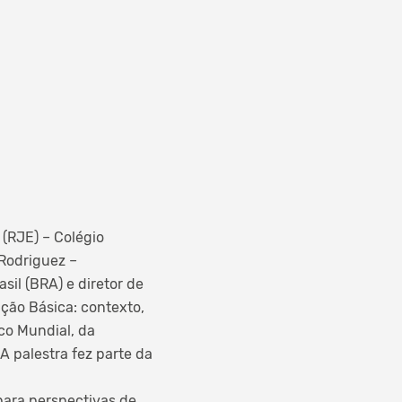
(RJE) – Colégio
 Rodriguez –
sil (BRA) e diretor de
ção Básica: contexto,
co Mundial, da
 palestra fez parte da
para perspectivas de