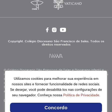
Copyright. Colégio Diocesano São Francisco de Sales. Todos os
direitos reservados
O Colégio Diocesano São Francisco de Sales e Diocesano Infantil é
mantido pela Associação Antônio Vieira (ASAV), instituição de direito
Utilizamos cookies para melhorar sua experiência em
privado sem fins lucrativos, filantrópica, de natureza educativa,
cultural, assistencial e beneficente, certificada como Entidade
nossos sites e fornecer funcionalidade de redes sociais.
Beneficente de Assistência Social (CEBAS), nas áreas de educação e
Se desejar, você pode desabilitá-los nas configurações de
assistência social.
seu navegador. Conheça nossa
Política de Privacidade
.
Continue lendo
Concordo