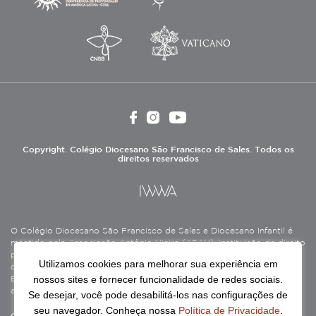
Copyright. Colégio Diocesano São Francisco de Sales. Todos os
direitos reservados
O Colégio Diocesano São Francisco de Sales e Diocesano Infantil é
mantido pela Associação Antônio Vieira (ASAV), instituição de direito
privado sem fins lucrativos, filantrópica, de natureza educativa,
Utilizamos cookies para melhorar sua experiência em
cultural, assistencial e beneficente, certificada como Entidade
nossos sites e fornecer funcionalidade de redes sociais.
Beneficente de Assistência Social (CEBAS), nas áreas de educação e
assistência social.
Se desejar, você pode desabilitá-los nas configurações de
seu navegador. Conheça nossa
Política de Privacidade
.