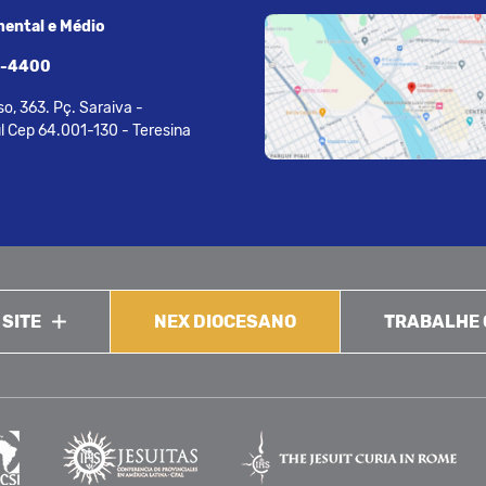
ental e Médio
7-4400
o, 363. Pç. Saraiva -
l Cep 64.001-130 - Teresina
 SITE
NEX DIOCESANO
TRABALHE